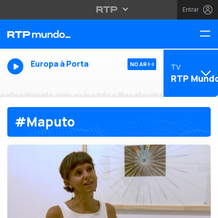
Entrar
Europa à Porta
NO AR
TV
RTP Mund
#Maputo