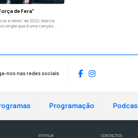
Força de Fera”
cos e Vales" de 2022, Márcia
ovo single que é uma canção
elação tóxica ou abusiva e de
das as pessoas que passaram por
 assim.
Facebook
Instagram
ga-nos nas redes sociais
rogramas
Programação
Podcas
RTP PLAY
CONTACTOS