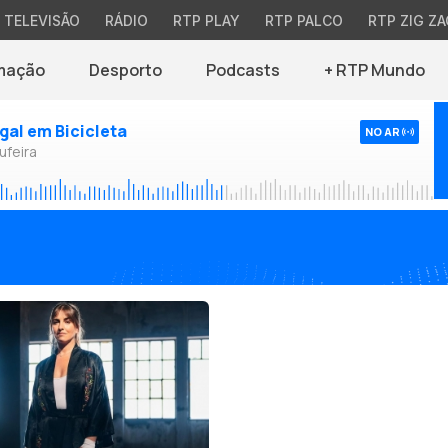
TELEVISÃO
RÁDIO
RTP PLAY
RTP PALCO
RTP ZIG ZA
mação
Desporto
Podcasts
+ RTP Mundo
ugal em Bicicleta
NO AR
ufeira