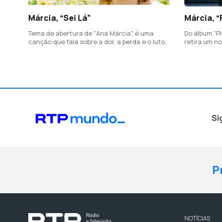
Márcia, “Sei Lá”
Márcia, “
Tema de abertura de "Ana Márcia", é uma
Do álbum "Pi
canção que fala sobre a dor, a perda e o luto.
retira um n
sobre uma r
elogio a to
uma relação
Si
P
NOTÍCIAS