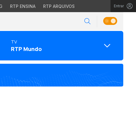
G
RTP ENSINA
RTP ARQUIVOS
Entrar
TV
RTP Mundo