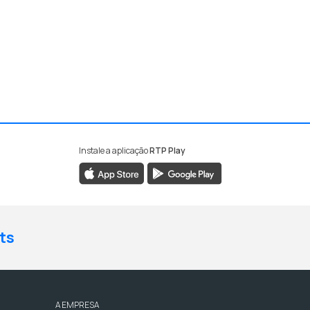
Instale a aplicação
RTP Play
ts
A EMPRESA