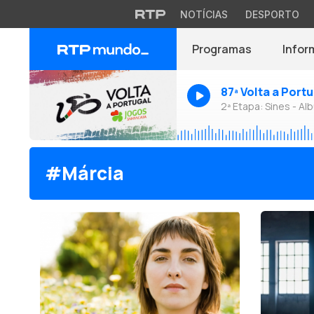
NOTÍCIAS
DESPORTO
Programas
Infor
87ª Volta a Port
2ª Etapa: Sines - Alb
#Márcia