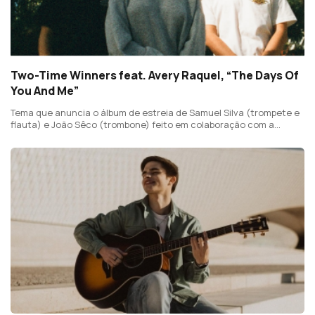
Two-Time Winners feat. Avery Raquel, “The Days Of
You And Me”
Tema que anuncia o álbum de estreia de Samuel Silva (trompete e
flauta) e João Sêco (trombone) feito em colaboração com a
cantora canadiana Avery Raquel.