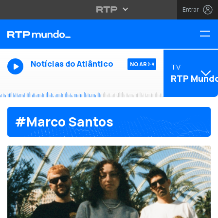
Entrar
Notícias do Atlântico
NO AR
TV
RTP Mund
#Marco Santos