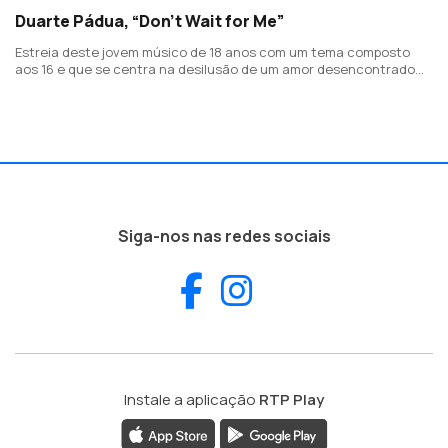
Duarte Pádua, “Don’t Wait for Me”
Estreia deste jovem músico de 18 anos com um tema composto
aos 16 e que se centra na desilusão de um amor desencontrado
que fez com que o apaixonado escolhesse a distância como
solução para essa desilusão.
Siga-nos nas redes sociais
Facebook
Instagram
Instale a aplicação
RTP Play