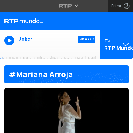
Entrar
Joker
NO AR
TV
RTP Mund
#Mariana Arroja