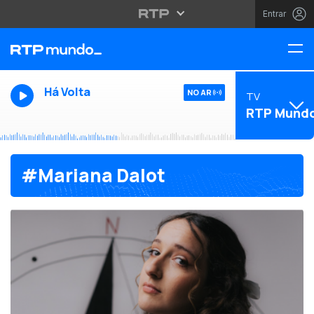
Entrar
Há Volta
NO AR
TV
RTP Mund
#Mariana Dalot