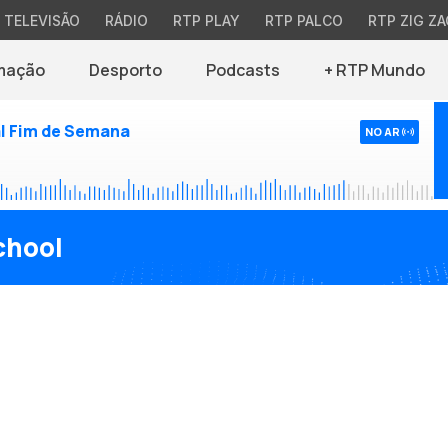
TELEVISÃO
RÁDIO
RTP PLAY
RTP PALCO
RTP ZIG ZA
mação
Desporto
Podcasts
+ RTP Mundo
l Fim de Semana
NO AR
chool