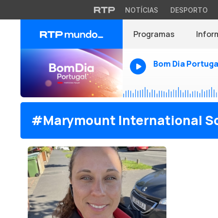
NOTÍCIAS
DESPORTO
Programas
Infor
Bom Dia Portuga
#Marymount International S