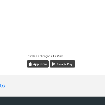
Instale a aplicação
RTP Play
ts