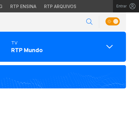
G
RTP ENSINA
RTP ARQUIVOS
Entrar
TV
RTP Mundo