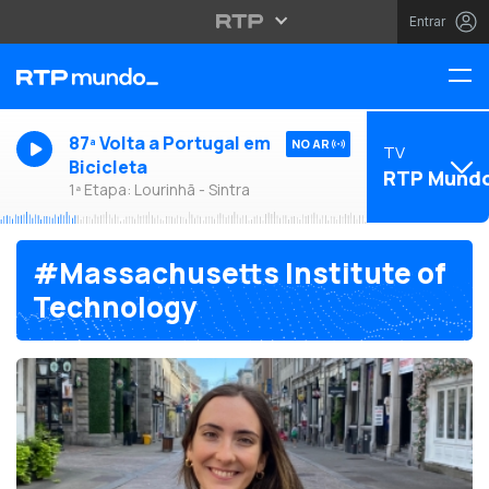
Entrar
87ª Volta a Portugal em
NO AR
TV
Bicicleta
RTP Mund
1ª Etapa: Lourinhã - Sintra
#Massachusetts Institute of
Technology