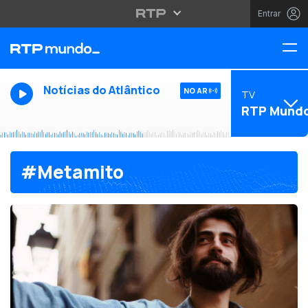
Entrar
Notícias do Atlântico
NO AR
TV
RTP Mund
#Metamito