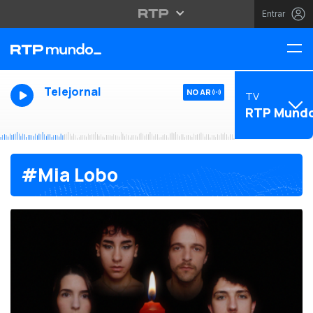
Entrar
Telejornal
NO AR
TV
RTP Mund
#Mia Lobo