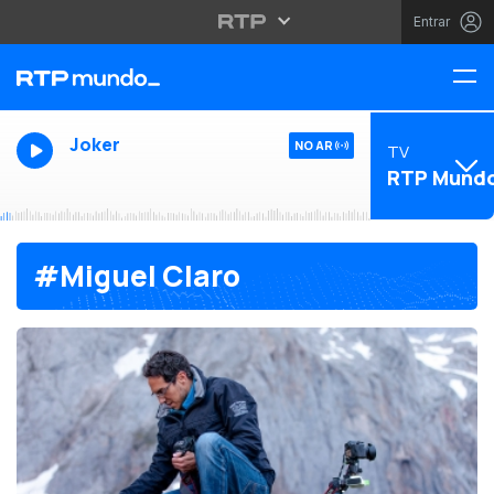
Entrar
Joker
NO AR
TV
RTP Mund
#Miguel Claro