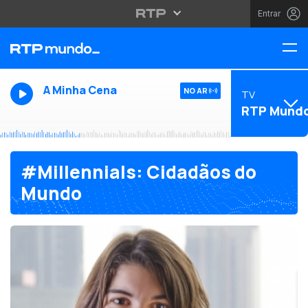
Entrar
A Minha Cena
NO AR
TV
RTP Mund
#Millennials: Cidadãos do
Mundo