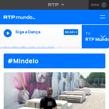
Entrar
Siga a Dança
NO AR
TV
RTP Mund
#Mindelo