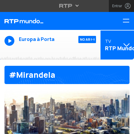
Entrar
Europa à Porta
NO AR
TV
RTP Mund
#Mirandela