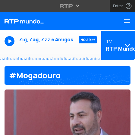
Entrar
Zig, Zag, Zzz e Amigos
NO AR
TV
RTP Mund
#Mogadouro