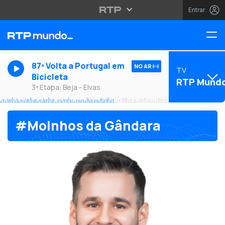
Entrar
87ª Volta a Portugal em
NO AR
TV
Bicicleta
RTP Mund
3ª Etapa: Beja - Elvas
#Moinhos da Gândara