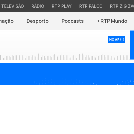
TELEVISÃO
RÁDIO
RTP PLAY
RTP PALCO
RTP ZIG ZA
mação
Desporto
Podcasts
+ RTP Mundo
NO AR