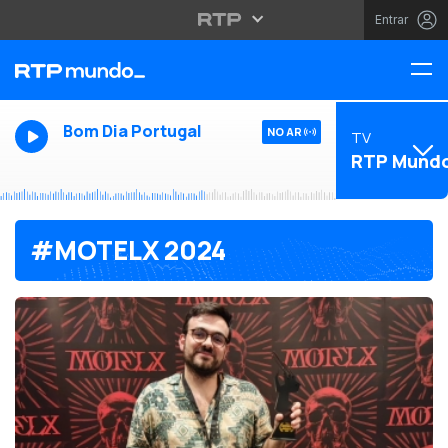
Entrar
Bom Dia Portugal
NO AR
TV
RTP Mund
#MOTELX 2024