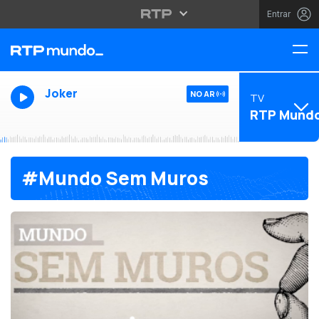
Entrar
Joker
NO AR
TV
RTP Mund
#Mundo Sem Muros