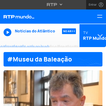
Entrar
Notícias do Atlântico
NO AR
TV
RTP Mund
#Museu da Baleação