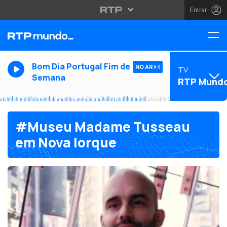
Entrar
Bom Dia Portugal Fim de
NO AR
TV
Semana
RTP Mund
#Museu Madame Tusseau
em Nova Iorque