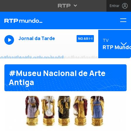
Entrar
Jornal da Tarde
NO AR
TV
RTP Mund
#Museu Nacional de Arte
Antiga