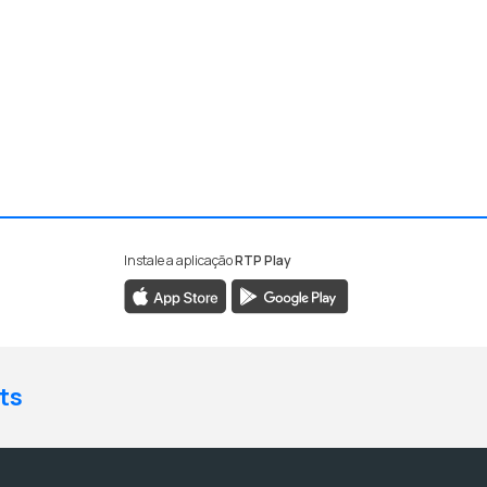
Instale a aplicação
RTP Play
ts