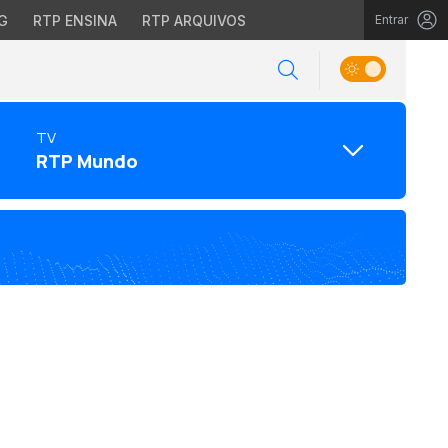
G
RTP ENSINA
RTP ARQUIVOS
Entrar
TV
RTP Mundo