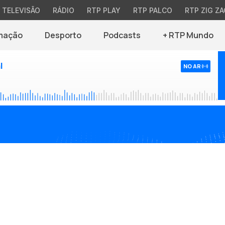
TELEVISÃO
RÁDIO
RTP PLAY
RTP PALCO
RTP ZIG ZA
mação
Desporto
Podcasts
+ RTP Mundo
l
NO AR