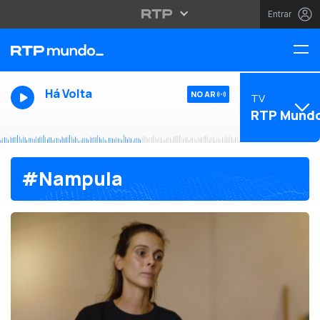
Entrar
Há Volta
NO AR
TV
RTP Mund
#Nampula