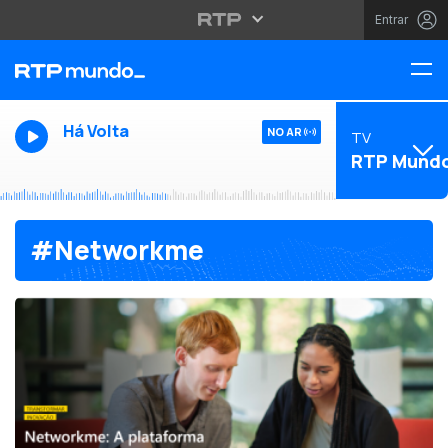
Entrar
Há Volta
NO AR
TV
RTP Mund
#Networkme