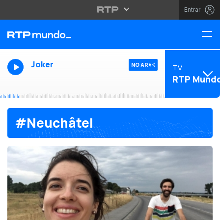
Entrar
Joker
NO AR
TV
RTP Mund
#Neuchâtel