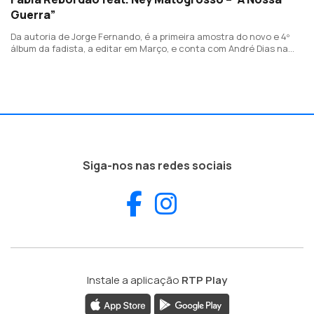
Guerra”
Da autoria de Jorge Fernando, é a primeira amostra do novo e 4º
álbum da fadista, a editar em Março, e conta com André Dias na
guitarra portuguesa, Kapa de Freitas no baixo e Pedro Soares na
Viola.
Siga-nos nas redes sociais
Facebook
Instagram
Instale a aplicação
RTP Play