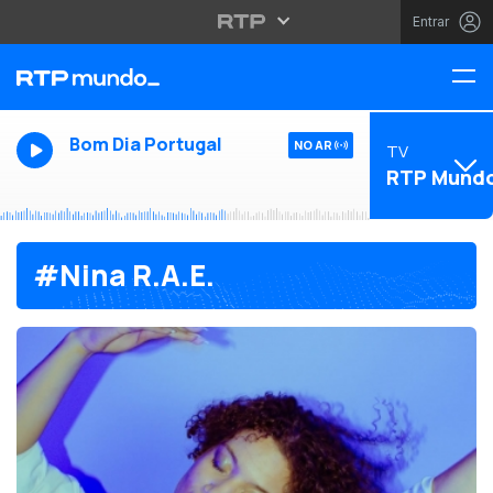
Entrar
Bom Dia Portugal
NO AR
TV
RTP Mund
#Nina R.A.E.