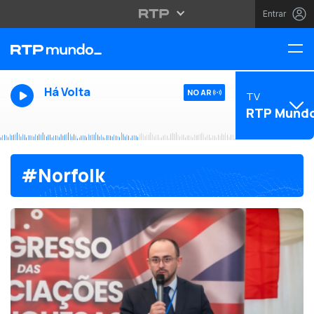
Entrar
Há Volta
NO AR
TV
RTP Mund
#Norfolk