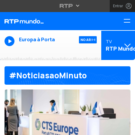
Entrar
Europa à Porta
NO AR
TV
RTP Mund
#NoticiasaoMinuto