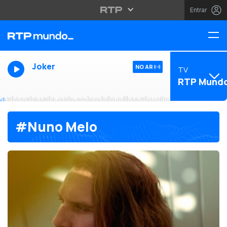
Entrar
Joker
NO AR
TV
RTP Mund
#Nuno Melo