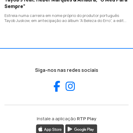
Sempre”
Estreia numa carreira em nome próprio do produtor português
Tayob Juskow, em antecipação ao álbum “A Beleza do Erro”, a editar
no final do ano. Com a participação de Héber Marques (HMB) e
Amaura.
Siga-nos nas redes sociais
Facebook
Instagram
Instale a aplicação
RTP Play