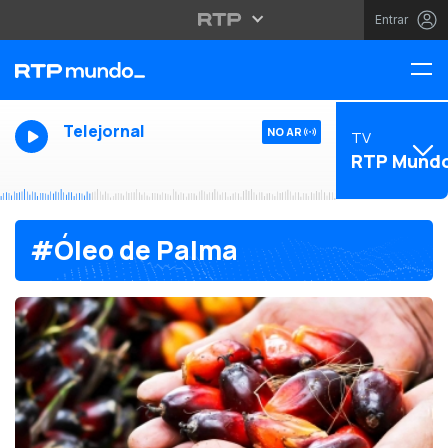
Entrar
Telejornal
NO AR
TV
RTP Mund
#Óleo de Palma