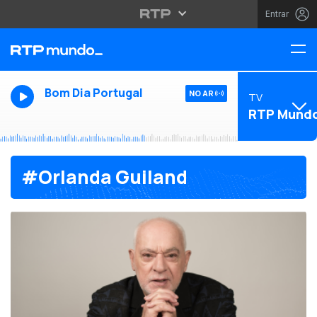
Entrar
Bom Dia Portugal
NO AR
TV
RTP Mund
#Orlanda Guiland