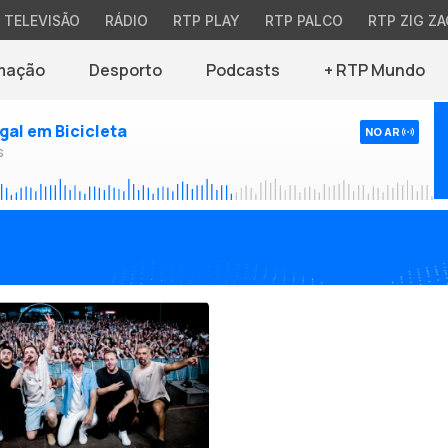
TELEVISÃO
RÁDIO
RTP PLAY
RTP PALCO
RTP ZIG ZA
mação
Desporto
Podcasts
+ RTP Mundo
ugal em Bicicleta
NO AR
s