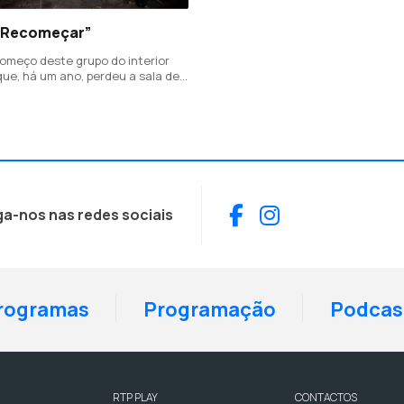
 “Recomeçar”
omeço deste grupo do interior
que, há um ano, perdeu a sala de
 instrumentos durante as cheias
m Fronteira, no distrito de
Facebook
Instagram
ga-nos nas redes sociais
rogramas
Programação
Podcas
RTP PLAY
CONTACTOS