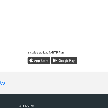
Instale a aplicação
RTP Play
ts
A EMPRESA