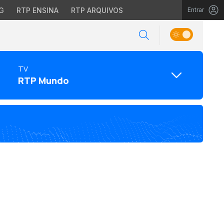
G
RTP ENSINA
RTP ARQUIVOS
Entrar
TV
RTP Mundo