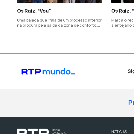
Os Raiz, “Vou”
Os Raiz,
Uma balada que "fala de um processo interior
Marca o rec
na procura pela saída da zona de conforto,
alentejano 
fala de paixão, mas também de amor"
ensaio e os
que assolara
Portalegre.
Si
P
NOTÍCIAS