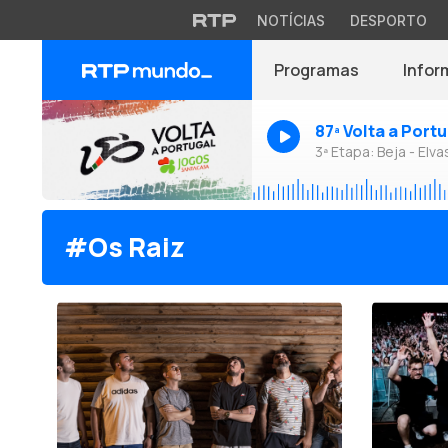
NOTÍCIAS
DESPORTO
Programas
Infor
87ª Volta a Port
3ª Etapa: Beja - Elva
#Os Raiz