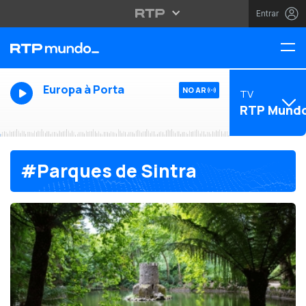
Entrar
Europa à Porta
NO AR
TV
RTP Mund
#Parques de Sintra