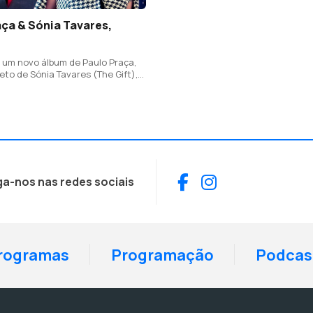
ça & Sónia Tavares,
 um novo álbum de Paulo Praça,
eto de Sónia Tavares (The Gift),
e que tem letra escrita em
om Gisela João e que é um elogio
Facebook
Instagram
ga-nos nas redes sociais
rogramas
Programação
Podcas