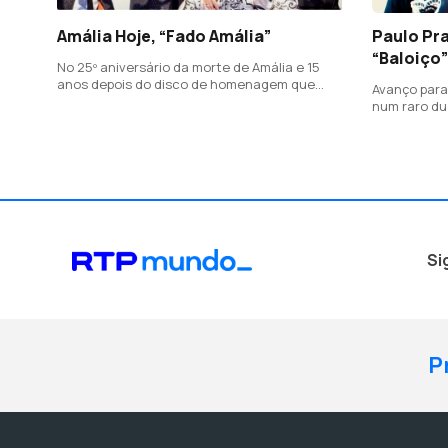
Amália Hoje, “Fado Amália”
Paulo Pra
“Baloiço”
No 25º aniversário da morte de Amália e 15
anos depois do disco de homenagem que
Avanço para
fizeram em 2009, Nuno Gonçalves, Sónia
num raro du
Tavares, Paulo Praça e Fernando Ribeiro
neste singl
estão de volta com este projeto. Este é o 1º
coautoria c
single.
à vida
Si
P