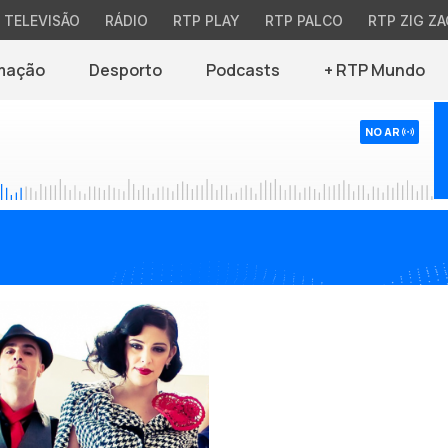
TELEVISÃO
RÁDIO
RTP PLAY
RTP PALCO
RTP ZIG ZA
mação
Desporto
Podcasts
+ RTP Mundo
NO AR