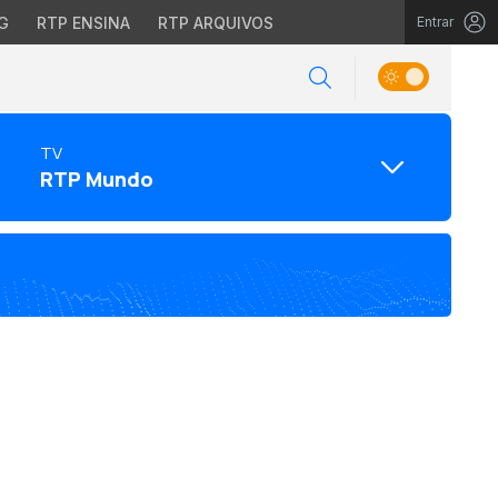
G
RTP ENSINA
RTP ARQUIVOS
Entrar
TV
RTP Mundo