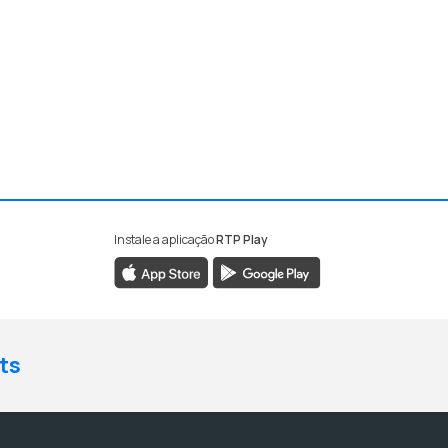
Instale a aplicação
RTP Play
ts