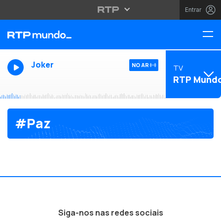
Entrar
Joker
NO AR
TV
RTP Mund
#Paz
Siga-nos nas redes sociais