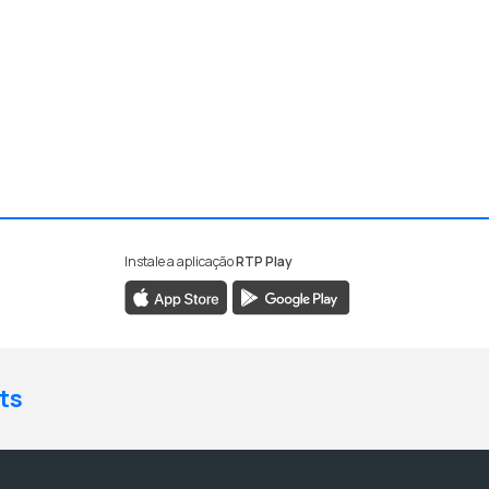
Instale a aplicação
RTP Play
ts