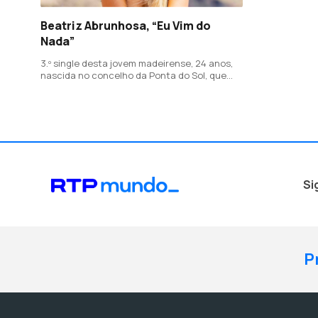
Beatriz Abrunhosa, “Eu Vim do
Nada”
3.º single desta jovem madeirense, 24 anos,
nascida no concelho da Ponta do Sol, que
conta a sua história pessoal de cantora de
rua desde 2020.
Si
P