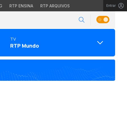
G
RTP ENSINA
RTP ARQUIVOS
Entrar
TV
RTP Mundo