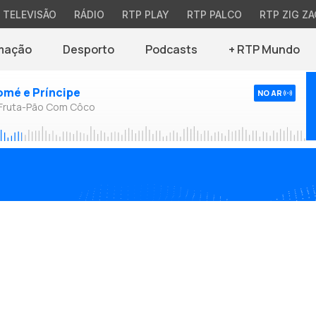
TELEVISÃO
RÁDIO
RTP PLAY
RTP PALCO
RTP ZIG ZA
mação
Desporto
Podcasts
+ RTP Mundo
omé e Príncipe
NO AR
 Fruta-Pão Com Côco