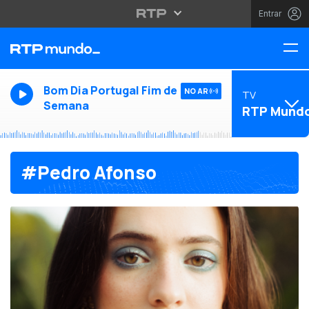
Entrar
Bom Dia Portugal Fim de
NO AR
TV
Semana
RTP Mund
#Pedro Afonso