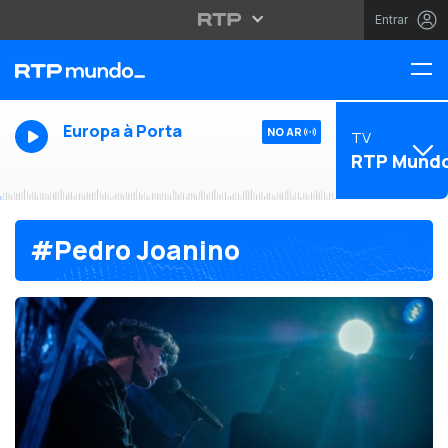
Entrar
Europa à Porta
NO AR
TV
RTP Mund
#Pedro Joanino