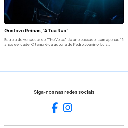
Gustavo Reinas, “A Tua Rua”
Estreia do vencedor do "The Voice" do ano passado, com apenas 16
anos de idade. O tema é da autoria de Pedro Joanino, Luís
Trigacheiro, João Borsch, Nuno Siqueira, Rita Rocha e do próprio
Gustavo Reinas.
Siga-nos nas redes sociais
Facebook
Instagram