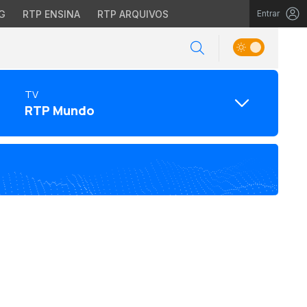
G
RTP ENSINA
RTP ARQUIVOS
Entrar
TV
RTP Mundo