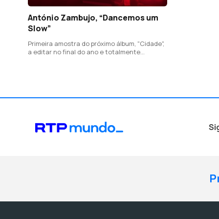
António Zambujo, “Dancemos um
Slow”
Primeira amostra do próximo álbum, "Cidade",
a editar no final do ano e totalmente
composto por canções da autoria de Miguel
Araújo, que também é produtor do disco.
Si
P