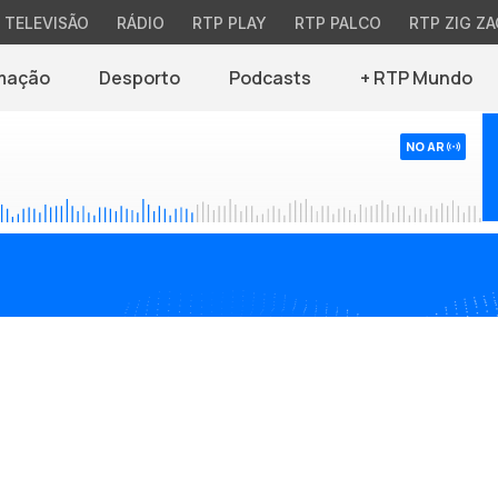
TELEVISÃO
RÁDIO
RTP PLAY
RTP PALCO
RTP ZIG ZA
mação
Desporto
Podcasts
+ RTP Mundo
NO AR