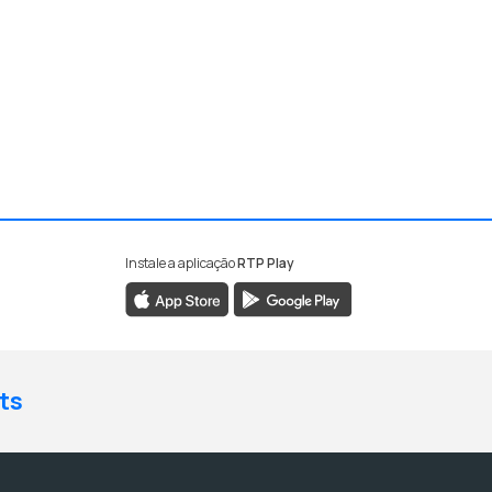
Instale a aplicação
RTP Play
ts