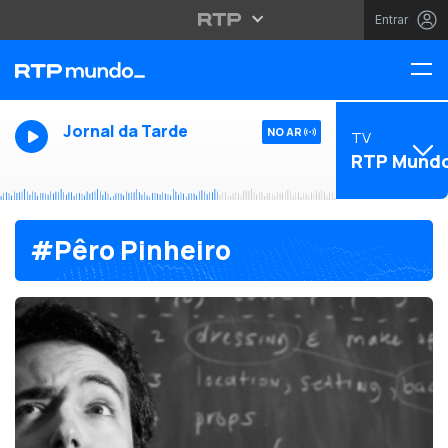
Entrar
Jornal da Tarde
NO AR
TV
RTP Mund
#Pêro Pinheiro