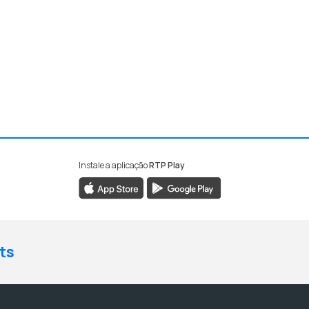
Instale a aplicação
RTP Play
ts