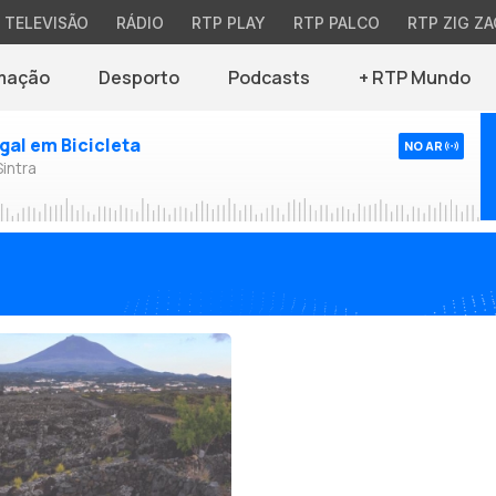
TELEVISÃO
RÁDIO
RTP PLAY
RTP PALCO
RTP ZIG ZA
mação
Desporto
Podcasts
+ RTP Mundo
ugal em Bicicleta
NO AR
Sintra