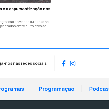
s e a espumantização nos
ogressão de vinhas cuidadas na
, plantadas entre curraletes de
nica negra, assegura sabores
Facebook
Instagram
ga-nos nas redes sociais
rogramas
Programação
Podcas