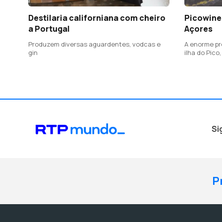
Destilaria californiana com cheiro
Picowine
a Portugal
Açores
Produzem diversas aguardentes, vodcas e
A enorme pr
gin
ilha do Pico
pedra vulcâ
únicos
Si
P