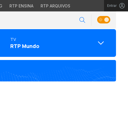
G
RTP ENSINA
RTP ARQUIVOS
Entrar
TV
RTP Mundo