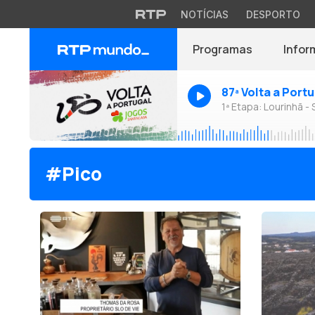
NOTÍCIAS
DESPORTO
Programas
Infor
87ª Volta a Port
1ª Etapa: Lourinhã - 
#Pico