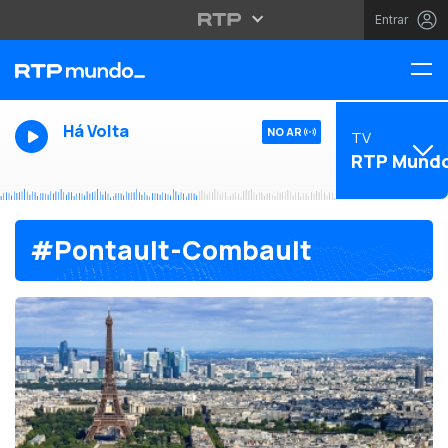
Entrar
Há Volta
NO AR
TV
RTP Mund
#Pontault-Combault