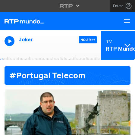
Entrar
Joker
NO AR
TV
RTP Mund
#Portugal Telecom