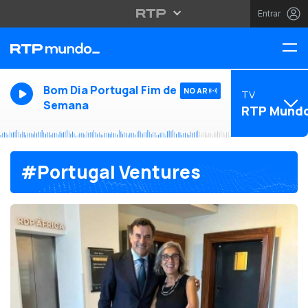
Entrar
Bom Dia Portugal Fim de
NO AR
TV
Semana
RTP Mund
#Portugal Ventures