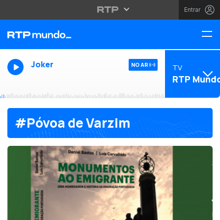
Entrar
Joker
NO AR
TV
RTP Mund
#Póvoa de Varzim