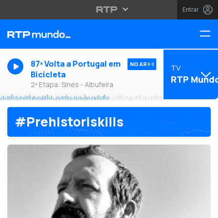
Entrar
87ª Volta a Portugal em
NO AR
TV
Bicicleta
RTP Mund
2ª Etapa: Sines - Albufeira
#Prehistoriskills