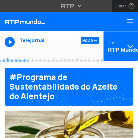
Entrar
Telejornal
NO AR
TV
RTP Mund
#Programa de
Sustentabilidade do Azeite
do Alentejo