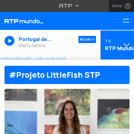
Entrar
Portugal de...
NO AR
TV
Marta Santos
RTP Mund
#Projeto LittleFish STP