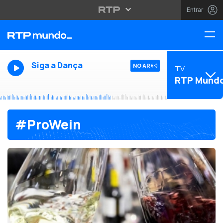
Entrar
Siga a Dança
NO AR
TV
RTP Mund
#ProWein